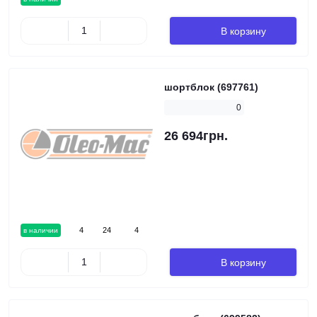
В корзину
шортблок (697761)
0
26 694грн.
4
24
4
в наличии
В корзину