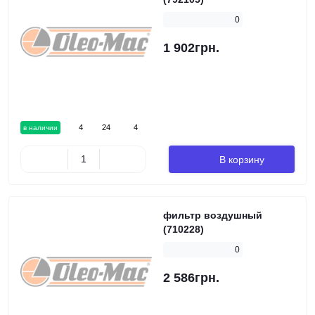
0
1 902грн.
4
24
4
в наличии
В корзину
фильтр воздушный
(710228)
0
2 586грн.