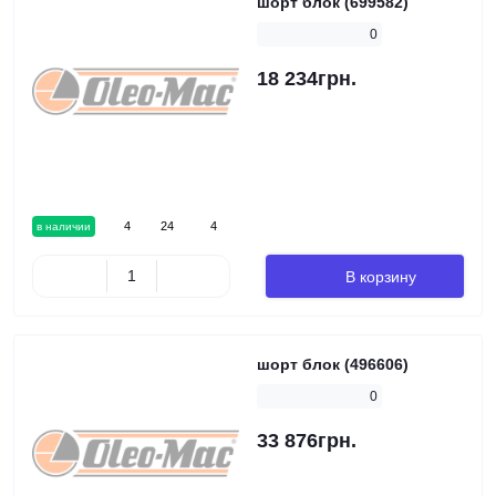
шорт блок (699582)
0
18 234грн.
4
24
4
в наличии
В корзину
шорт блок (496606)
0
33 876грн.