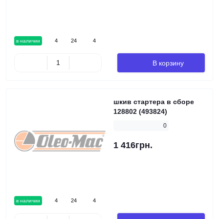
4
24
4
в наличии
В корзину
шкив стартера в сборе
128802 (493824)
0
1 416грн.
4
24
4
в наличии