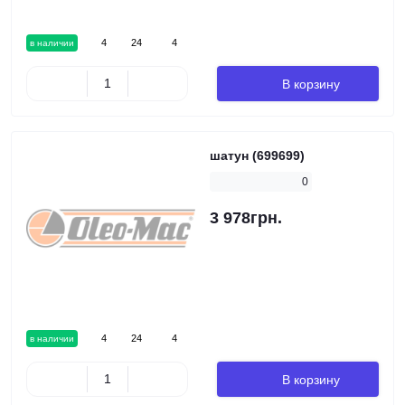
4
24
4
в наличии
В корзину
шатун (699699)
0
3 978грн.
4
24
4
в наличии
В корзину