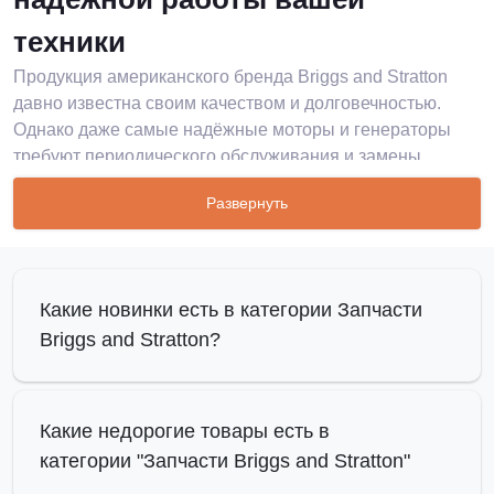
техники
Продукция американского бренда Briggs and Stratton
давно известна своим качеством и долговечностью.
Однако даже самые надёжные моторы и генераторы
требуют периодического обслуживания и замены
отдельных компонентов. В нашем каталоге
Развернуть
представлены оригинальные запчасти Briggs and
Stratton, которые помогут быстро вернуть технику к
полноценной работе. Используя фирменные
комплектующие, вы обеспечите стабильность и долгий
Какие новинки есть в категории Запчасти
ресурс двигателей. Среди ассортимента представлены
Briggs and Stratton?
запчасти Briggs and Stratton различного назначения: от
карбюраторов до стартеров, от фильтров до свечей
зажигания. Все элементы изготовлены с учётом строгих
стандартов бренда, поэтому каждая деталь полностью
Какие недорогие товары есть в
соответствует требованиям производителя и
категории "Запчасти Briggs and Stratton"
параметрам агрегатов.