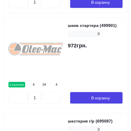
В корзину
шкив стартера (499901)
0
972грн.
4
24
4
в наличии
В корзину
шестерня г/р (695087)
0