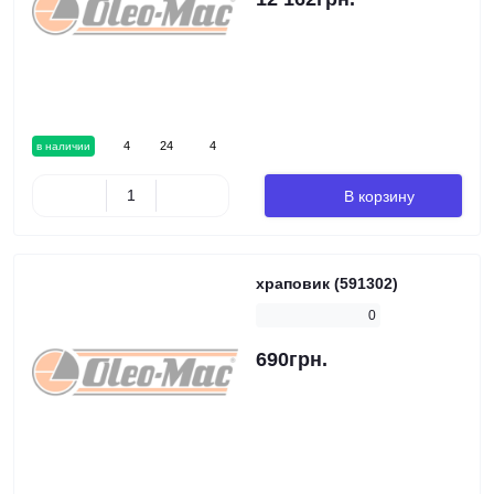
4
24
4
в наличии
В корзину
храповик (591302)
0
690грн.