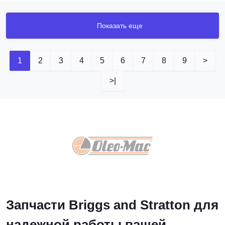
Показать еще
1
2
3
4
5
6
7
8
9
>
>|
Запчасти Briggs and Stratton для
надежной работы вашей