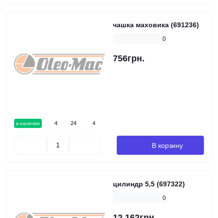
чашка маховика (691236)
0
756грн.
4
24
4
в наличии
В корзину
цилиндр 5,5 (697322)
0
12 162грн.