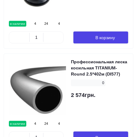
4
24
4
в наличии
В корзину
Профессиональная леска
косильная TITANIUM-
Round 2.5*402м (DI577)
0
2 574грн.
4
24
4
в наличии