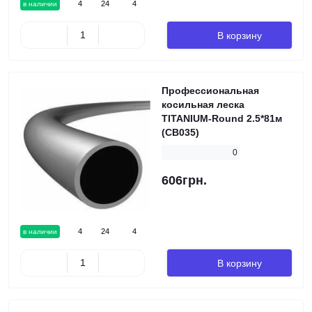
4
24
4
в наличии
В корзину
Профессиональная
косильная леска
TITANIUM-Round 2.5*81м
(CB035)
0
606грн.
4
24
4
в наличии
В корзину