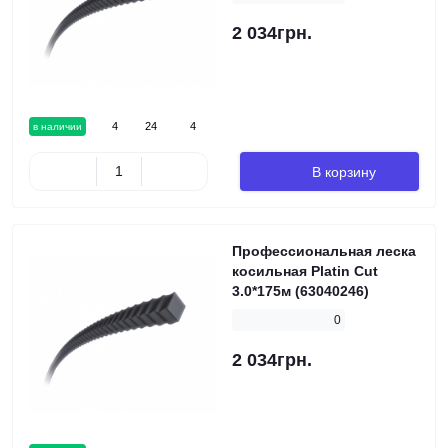
2 034грн.
4
24
4
в наличии
В корзину
Профессиональная леска
косильная Platin Cut
3.0*175м (63040246)
0
2 034грн.