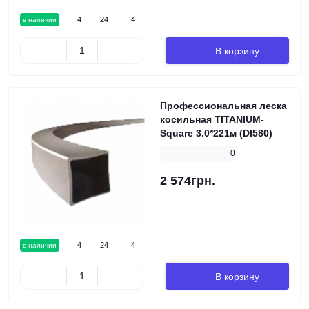
4
24
4
в наличии
В корзину
Профессиональная леска
косильная TITANIUM-
Square 3.0*221м (DI580)
0
2 574грн.
4
24
4
в наличии
В корзину