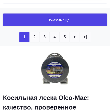
Показать еще
1
2
3
4
5
>
>|
Косильная леска Oleo-Mac:
качество, проверенное