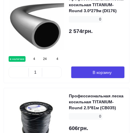
косильная TITANIUM-
Round 3.0*279м (DI176)
0
2 574грн.
4
24
4
в наличии
В корзину
Профессиональная леска
косильная TITANIUM-
Round 2.5*81м (CB035)
0
606грн.