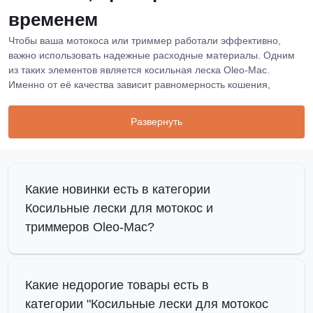
временем
Чтобы ваша мотокоса или триммер работали эффективно,
важно использовать надежные расходные материалы. Одним
из таких элементов является косильная леска Oleo-Mac.
Именно от её качества зависит равномерность кошения,
удобство эксплуатации и долговечность самой техники.
Оригинальная косильная леска Олео Мак изготавливается из
Развернуть
износостойких материалов, что гарантирует стабильные
результаты даже при интенсивной эксплуатации в сложных
условиях.
Преимущества использования правильно
Какие новинки есть в категории
подобранных расходников
Косильные лески для мотокос и
триммеров Oleo-Mac?
Косильные лески Oleo-Mac представлены в большом
ассортименте диаметров и форм, что позволяет подобрать
оптимальный вариант для разных типов травяного покрова и
условий работы. Качественная леска обеспечивает не только
Какие недорогие товары есть в
чистый срез, но и снижает вибрацию, повышает безопасность
категории "Косильные лески для мотокос
оператора и продлевает ресурс двигателя техники Олео Мак.