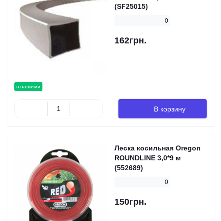
(SF25015)
0
162грн.
в наличии
В корзину
Леска косильная Oregon
ROUNDLINE 3,0*9 м
(552689)
0
150грн.