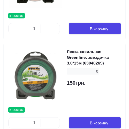
в наличии
В корзину
Леска косильная
Greenline, звездочка
3.0*15м (63040269)
0
150грн.
в наличии
В корзину