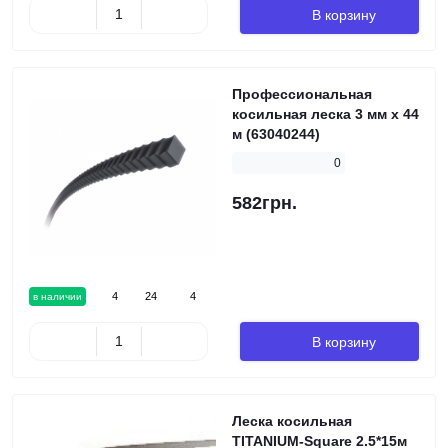
В корзину
Профессиональная
косильная леска 3 мм x 44
м (63040244)
0
582грн.
4
24
4
в наличии
В корзину
Леска косильная
TITANIUM-Square 2.5*15м