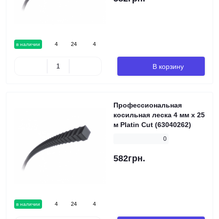
4
24
4
в наличии
В корзину
Профессиональная
косильная леска 4 мм x 25
м Platin Cut (63040262)
0
582грн.
4
24
4
в наличии