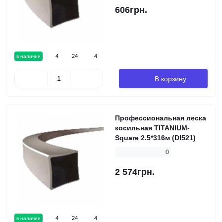
606грн.
4
24
4
в наличии
В корзину
Профессиональная леска
косильная TITANIUM-
Square 2.5*316м (DI521)
0
2 574грн.
4
24
4
в наличии