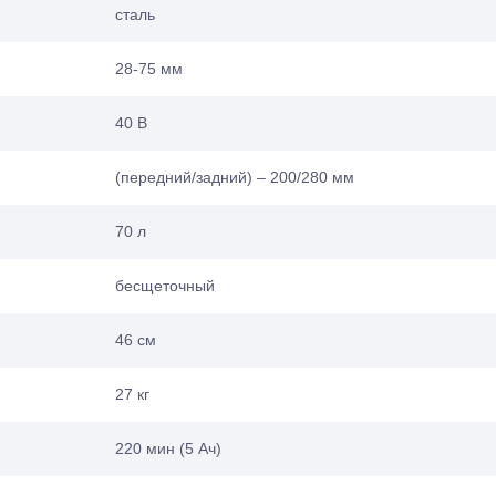
сталь
28-75 мм
40 В
(передний/задний) – 200/280 мм
70 л
бесщеточный
46 см
27 кг
220 мин (5 Ач)