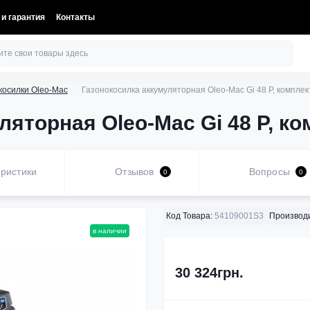
 и гарантия
Контакты
косилки Oleo-Mac
Газонокосилка аккумуляторная Oleo-Mac Gi 48 P, компле
яторная Oleo-Mac Gi 48 P, ко
ристики
Отзывов
Вопросы
0
0
Код Товара:
54109001S3
Производ
в наличии
30 324грн.