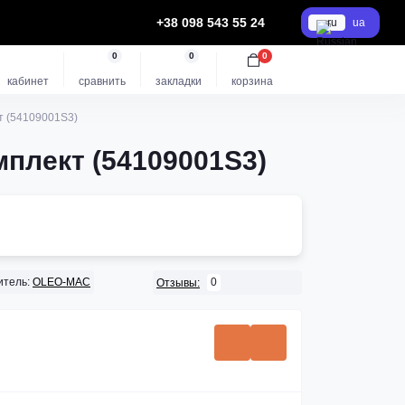
+38 098 543 55 24
ru
ua
0
0
0
кабинет
сравнить
закладки
корзина
кт (54109001S3)
мплект (54109001S3)
итель:
OLEO-MAC
0
Отзывы: