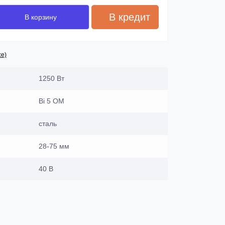
В кредит
В корзину
се)
1250 Вт
Bi 5 OM
сталь
28-75 мм
40 В