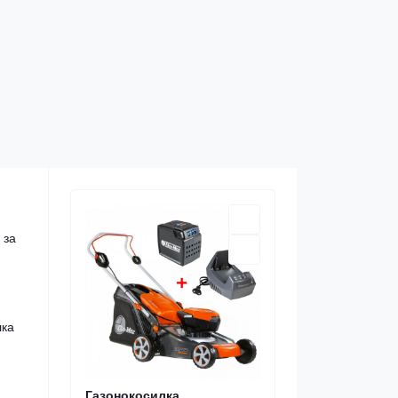
 за
лка
Газонокосилка