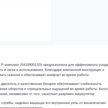
 P, комплект (54109001S3) предназначена для эффективного ухода
 и легка в использовании. Благодаря компактной конструкции и
вать газоном и обеспечивает комфорт во время работы.
 двигатель и качественная батарея обеспечивают стабильность
адения оборотов и отрицательных ощущений во время работы. Коси
емя, независимо от того, насколько разряжен аккумулятор.
к службы, надежно защищая его внутренние узлы от механических
кновении с препятствиями.