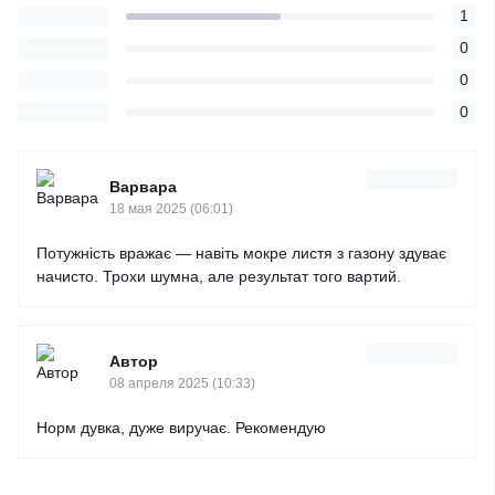
1
0
0
0
Варвара
18 мая 2025 (06:01)
Потужність вражає — навіть мокре листя з газону здуває
начисто. Трохи шумна, але результат того вартий.
Автор
08 апреля 2025 (10:33)
Норм дувка, дуже виручає. Рекомендую