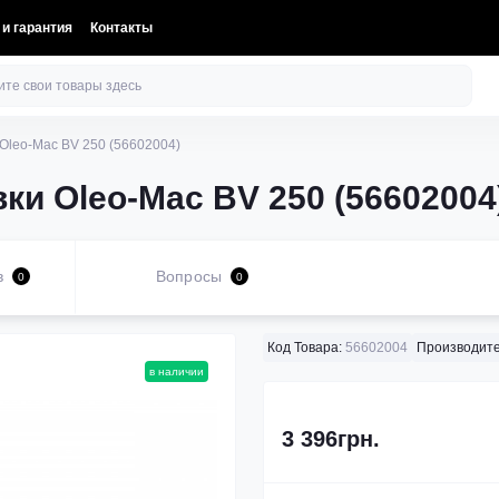
 и гарантия
Контакты
Oleo-Mac BV 250 (56602004)
ки Oleo-Mac BV 250 (56602004
в
Вопросы
0
0
Код Товара:
56602004
Производите
в наличии
3 396грн.