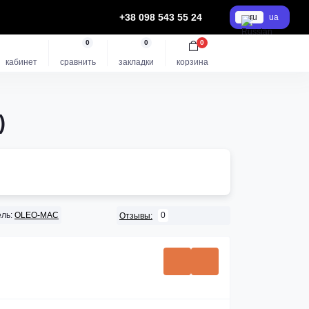
+38 098 543 55 24
ru
ua
0
0
0
кабинет
сравнить
закладки
корзина
)
ль:
OLEO-MAC
0
Отзывы: