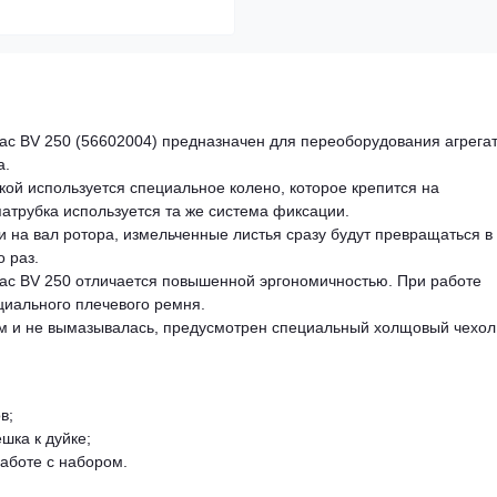
c BV 250 (56602004) предназначен для переоборудования агрегат
а.
ой используется специальное колено, которое крепится на
атрубка используется та же система фиксации.
 на вал ротора, измельченные листья сразу будут превращаться в
о раз.
ac BV 250 отличается повышенной эргономичностью. При работе
циального плечевого ремня.
ем и не вымазывалась, предусмотрен специальный холщовый чехол
в;
шка к дуйке;
работе с набором.