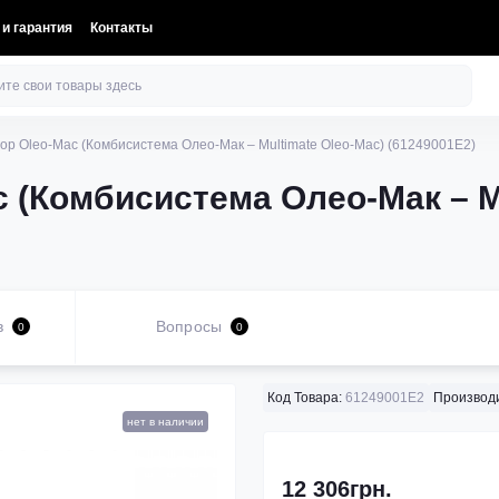
 и гарантия
Контакты
ор Oleo-Mac (Комбисистема Олео-Мак – Multimate Oleo-Mac) (61249001E2)
 (Комбисистема Олео-Мак – Mu
в
Вопросы
0
0
Код Товара:
61249001E2
Производ
нет в наличии
12 306грн.