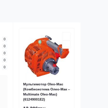
0
0
0
0
0
Мультимотор Oleo-Mac
(Комбисистема Олео-Мак –
Multimate Oleo-Mac)
(61249001E2)