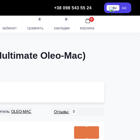
+38 098 543 55 24
ru
ua
0
0
0
кабинет
сравнить
закладки
корзина
ltimate Oleo-Mac)
итель:
OLEO-MAC
0
Отзывы: