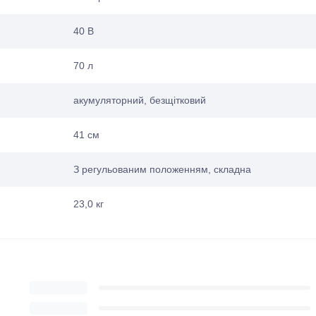
40 В
70 л
акумуляторний, безщітковий
41 см
З регульованим положенням, складна
23,0 кг