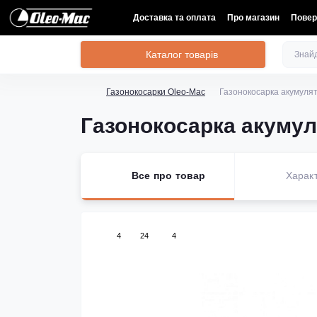
Доставка та оплата
Про магазин
Повер
Каталог товарів
Газонокосарки Oleo-Mac
Газонокосарка акумулят
Газонокосарка акумуля
Все про товар
Харак
4
24
4