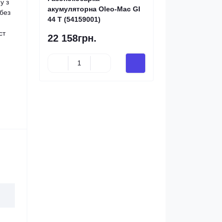
у з
акумуляторна Oleo-Mac GI
без
44 T (54159001)
ст
22 158грн.