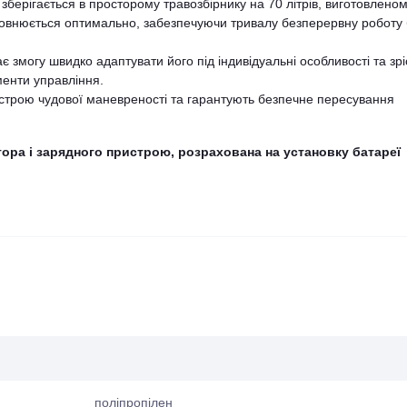
 зберігається в просторому травозбірнику на 70 літрів, виготовленом
аповнюється оптимально, забезпечуючи тривалу безперервну роботу 
змогу швидко адаптувати його під індивідуальні особливості та зрі
менти управління.
истрою чудової маневреності та гарантують безпечне пересування
ора і зарядного пристрою, розрахована на установку батареї
поліпропілен