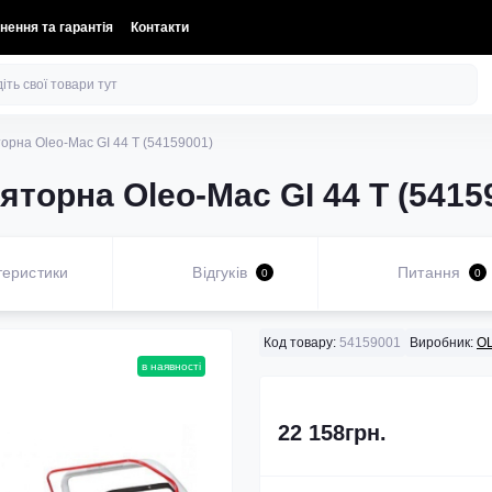
нення та гарантія
Контакти
орна Oleo-Mac GI 44 T (54159001)
торна Oleo-Mac GI 44 T (5415
теристики
Відгуків
Питання
0
0
Код товару:
54159001
Виробник:
O
в наявності
22 158грн.