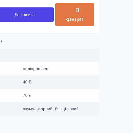
В
До кошика
кредит
і)
поліпропілен
40 В
70 л
акумуляторний, безщітковий