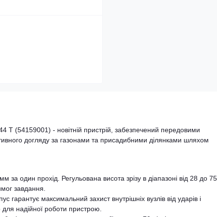
4 T (54159001) - новітній пристрій, забезпечений передовими
тивного догляду за газонами та присадибними ділянками шляхом
м за один прохід. Регульована висота зрізу в діапазоні від 28 до 7
имог завдання.
ус гарантує максимальний захист внутрішніх вузлів від ударів і
 для надійної роботи пристрою.