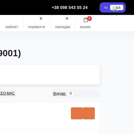
+38 098 543 55 24
ru
ua
0
0
0
кабінет
порівняти
закладки
кошик
9001)
LEO-MAC
0
Відгуки: