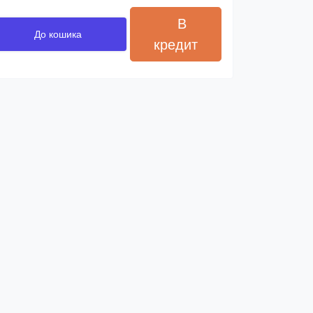
В
До кошика
кредит