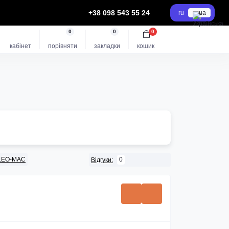
+38 098 543 55 24
ru
ua
0
0
0
кабінет
порівняти
закладки
кошик
LEO-MAC
0
Відгуки: