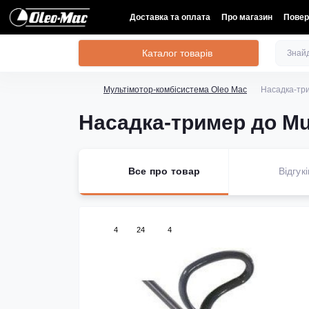
Доставка та оплата
Про магазин
Повер
Каталог товарів
Мультімотор-комбісистема Oleo Mac
Насадка-три
Насадка-тример до Mu
Все про товар
Відгукі
4
24
4