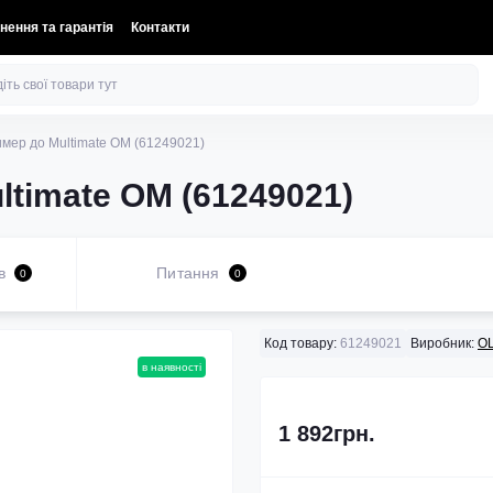
нення та гарантія
Контакти
мер до Multimate OМ (61249021)
ltimate OМ (61249021)
в
Питання
0
0
Код товару:
61249021
Виробник:
O
в наявності
1 892грн.