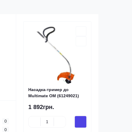
Насадка-тример до
Multimate OМ (61249021)
1 892грн.
0
0